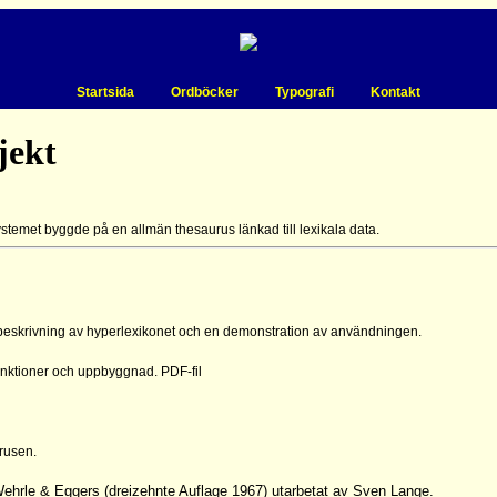
Startsida
Ordböcker
Typografi
Kontakt
jekt
stemet byggde på en allmän thesaurus länkad till lexikala data.
g beskrivning av hyperlexikonet och en demonstration av användningen.
unktioner och uppbyggnad. PDF-fil
rusen.
ehrle & Eggers (dreizehnte Auflage 1967) utarbetat av Sven Lange.