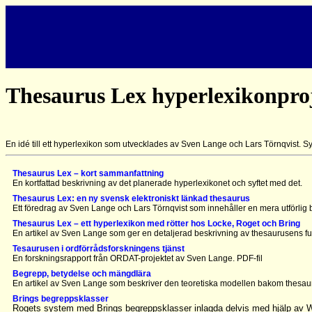
Thesaurus Lex hyperlexikonpro
En idé till ett hyperlexikon som utvecklades av Sven Lange och Lars Törnqvist. Sy
Thesaurus Lex – kort sammanfattning
En kortfattad beskrivning av det planerade hyperlexikonet och syftet med det.
Thesaurus Lex: en ny svensk elektroniskt länkad thesaurus
Ett föredrag av Sven Lange och Lars Törnqvist som innehåller en mera utförli
Thesaurus Lex – ett hyperlexikon med rötter hos Locke, Roget och Bring
En artikel av Sven Lange som ger en detaljerad beskrivning av thesaurusens f
Tesaurusen i ordförrådsforskningens tjänst
En forskningsrapport från ORDAT-projektet av Sven Lange. PDF-fil
Begrepp, betydelse och mängdlära
En artikel av Sven Lange som beskriver den teoretiska modellen bakom thesau
Brings begreppsklasser
Rogets system med Brings begreppsklasser inlagda delvis med hjälp av W